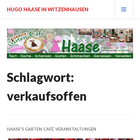
Zum
PRI
HUGO HAASE IN WITZENHAUSEN
Inhalt
MEN
springen
Schlagwort:
verkaufsoffen
HAASE'S GARTEN-CAFÉ
,
VERANSTALTUNGEN