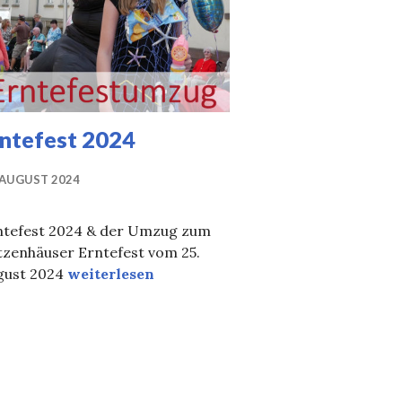
rntefest 2024
 AUGUST 2024
ntefest 2024 & der Umzug zum
tzenhäuser Erntefest vom 25.
Erntefest 2024
gust 2024
weiterlesen