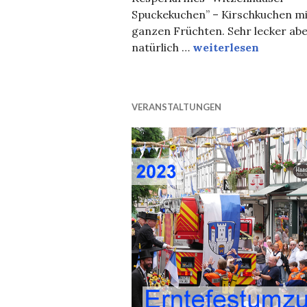
Spuckekuchen” – Kirschkuchen mi
ganzen Früchten. Sehr lecker ab
Kesperkirmes Witz
natürlich …
weiterlesen
VERANSTALTUNGEN