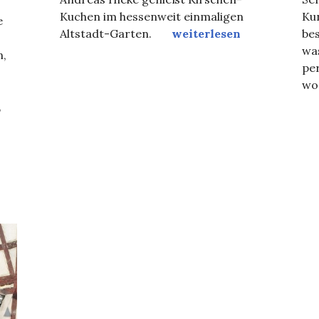
Kuchen im hessenweit einmaligen
Ku
e
Hessenschau bei HAASE
Altstadt-Garten.
weiterlesen
bes
was
n,
per
wo
­
,
adenlokal !