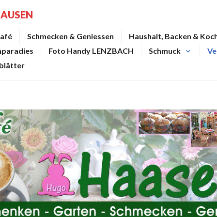
HAUSEN
afé
Schmecken & Geniessen
Haushalt, Backen & Koc
nparadies
Foto Handy LENZBACH
Schmuck
Ve
blätter