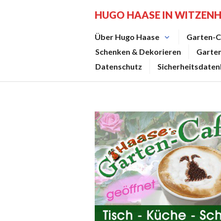
Zum
HUGO HAASE IN WITZEN
Inhalt
springen
Über Hugo Haase
Garten-C
Schenken & Dekorieren
Garte
Datenschutz
Sicherheitsdaten