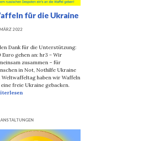
ffeln für die Ukraine
 MÄRZ 2022
len Dank für die Unterstützung:
 Euro gehen an: hr3 – Wir
meinsam zusammen – für
nschen in Not, Nothilfe Ukraine
 Weltwaffeltag haben wir Waffeln
 eine freie Ukraine gebacken.
feln für die Ukraine
iterlesen
RANSTALTUNGEN