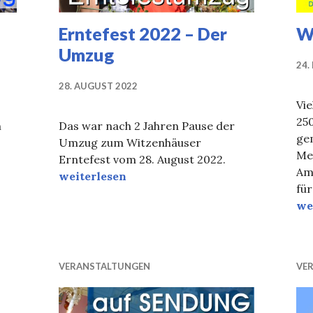
Erntefest 2022 – Der
Wa
Umzug
24.
28. AUGUST 2022
Vie
250
m
Das war nach 2 Jahren Pause der
ge
Umzug zum Witzenhäuser
Me
er Umzug
Erntefest vom 28. August 2022.
Am
Erntefest 2022 – Der Umzug
weiterlesen
für
Waf
we
VERANSTALTUNGEN
VE