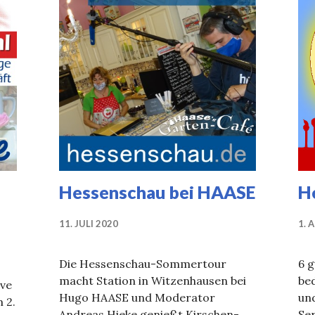
Hessenschau bei HAASE
H
11. JULI 2020
1. 
Die Hessenschau-Sommertour
6 
macht Station in Witzenhausen bei
be
ive
Hugo HAASE und Moderator
un
 2.
Andreas Hieke genießt Kirschen-
Ser