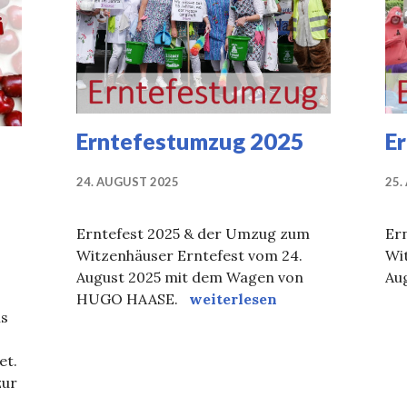
Erntefestumzug 2025
E
24. AUGUST 2025
25.
Erntefest 2025 & der Umzug zum
Er
Witzenhäuser Erntefest vom 24.
Wi
August 2025 mit dem Wagen von
Au
Erntefestumzug 2025
HUGO HAASE.
weiterlesen
is
et.
zur