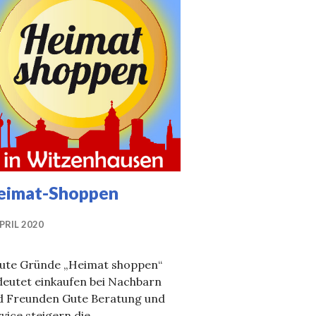
eimat-Shoppen
APRIL 2020
gute Gründe „Heimat shoppen“
deutet einkaufen bei Nachbarn
d Freunden Gute Beratung und
vice steigern die