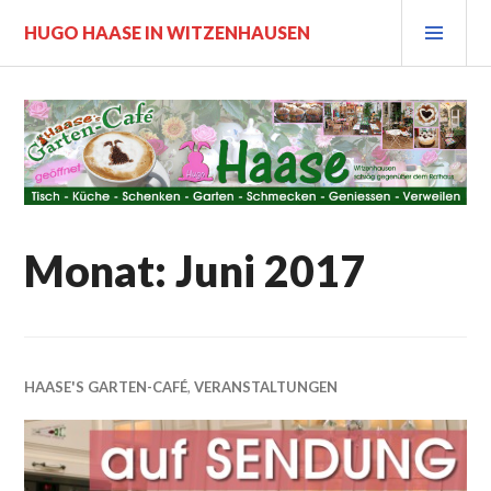
Zum
PRI
HUGO HAASE IN WITZENHAUSEN
Inhalt
MEN
springen
Monat:
Juni 2017
HAASE'S GARTEN-CAFÉ
,
VERANSTALTUNGEN