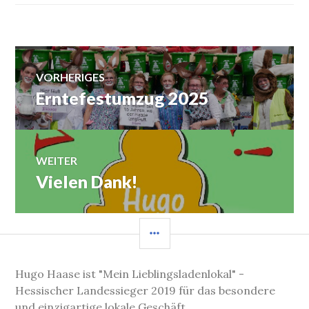
Beitragsnavigation
VORHERIGES
Erntefestumzug 2025
Vorheriger
Beitrag:
WEITER
Vielen Dank!
Nächster
Beitrag:
SEITENLEISTE
Hugo Haase ist "Mein Lieblingsladenlokal" -
Hessischer Landessieger 2019 für das besondere
und einzigartige lokale Geschäft.