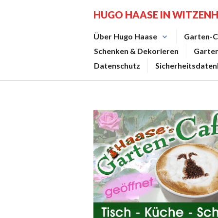
Zum
HUGO HAASE IN WITZEN
Inhalt
springen
Über Hugo Haase
Garten-C
Schenken & Dekorieren
Garte
Datenschutz
Sicherheitsdaten