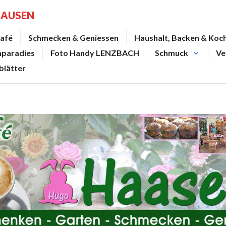
HAUSEN
afé
Schmecken & Geniessen
Haushalt, Backen & Koc
nparadies
Foto Handy LENZBACH
Schmuck
Ve
blätter