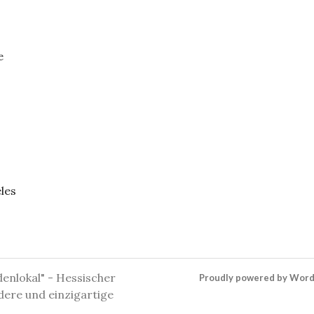
e
les
denlokal" - Hessischer
Proudly powered by Wor
dere und einzigartige