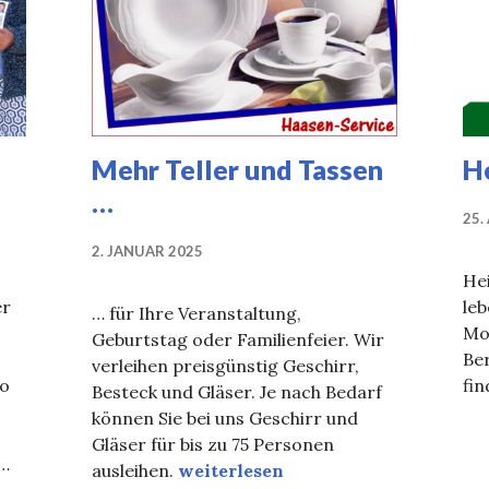
Mehr Teller und Tassen
H
…
25.
2. JANUAR 2025
Hei
er
le
… für Ihre Veranstaltung,
Mo
Geburtstag oder Familienfeier. Wir
Be
verleihen preisgünstig Geschirr,
to
fin
Besteck und Gläser. Je nach Bedarf
können Sie bei uns Geschirr und
Gläser für bis zu 75 Personen
 …
Mehr Teller und Tassen …
ausleihen.
weiterlesen