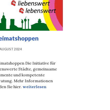
eimatshoppen
 AUGUST 2024
matshoppen Die Initiative für
benswerte Städte, gemeinsame
mente und kompetente
ratung. Mehr Informationen
Heimatshoppen
den Sie hier.
weiterlesen