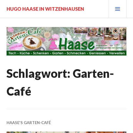
Zum
PRI
HUGO HAASE IN WITZENHAUSEN
Inhalt
MEN
springen
Schlagwort:
Garten-
Café
HAASE'S GARTEN-CAFÉ